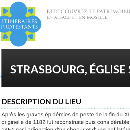
REDÉCOUVREZ LE PATRIMOIN
EN ALSACE ET EN MOSELLE
STRASBOURG, ÉGLISE
DESCRIPTION DU LIEU
Après les graves épidémies de peste de la fin du XI
originelle de 1182 fut reconstruite puis considérab
1454 par l'adjonction d'un choeur et d'une nef latéra