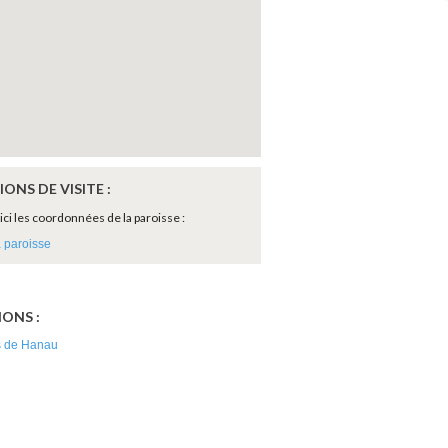
ONS DE VISITE :
ici les coordonnées de la paroisse :
a paroisse
T
ONS :
s de Hanau