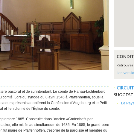
CONDITI
Retrouvez 
lien vers l
CIRCUI
stère pastoral et de surintendant. Le comte de Hanau-Lichtenberg
SUGGESTI
 du comté. Lors du synode du 8 avril 1546 à Pfaffenhoffen, sous la
icateurs présents adoptèrent la Confession d'Augsbourg et le Petit
Le Pay
et lien d'unité de l'Église du comté.
6 septembre 1885. Construite dans l'ancien «Grafenhof» par
einacker, elle mit fin au simultaneum de 1685. En 1885, le grand-père
r, fut maire de Pfaffenhoffen, trésorier de la paroisse et membre du