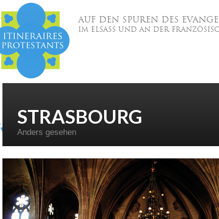
AUF DEN SPUREN DES EVANGE
IM ELSASS UND AN DER FRANZÖSIS
STRASBOURG
Anders gesehen