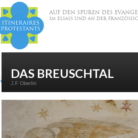
AUF DEN SPUREN DES EVANGE
IM ELSASS UND AN DER FRANZÖSIS
DAS BREUSCHTAL
J.F Oberlin